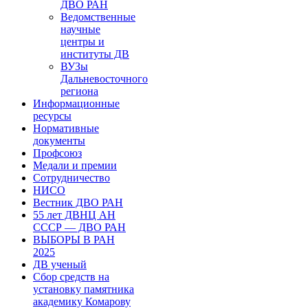
ДВО РАН
Ведомственные
научные
центры и
институты ДВ
ВУЗы
Дальневосточного
региона
Информационные
ресурсы
Нормативные
документы
Профсоюз
Медали и премии
Сотрудничество
НИСО
Вестник ДВО РАН
55 лет ДВНЦ АН
СССР — ДВО РАН
ВЫБОРЫ В РАН
2025
ДВ ученый
Сбор средств на
установку памятника
академику Комарову