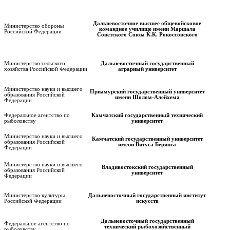
Дальневосточное высшее общевойсковое
Министерство обороны
командное училище имени Маршала
Российской Федерации
Советского Союза К.К. Рокоссовского
Министерство сельского
Дальневосточный государственный
хозяйства Российской Федерации
аграрный университет
Министерство науки и высшего
Приамурский государственный университет
образования Российской
имени Шолом-Алейхема
Федерации
Федеральное агентство по
Камчатский государственный технический
рыболовству
университет
Министерство науки и высшего
Камчатский государственный университет
образования Российской
имени Витуса Беринга
Федерации
Министерство науки и высшего
Владивостокский государственный
образования Российской
университет
Федерации
Министерство культуры
Дальневосточный государственный институт
Российской Федерации
искусств
Дальневосточный государственный
Федеральное агентство по
технический рыбохозяйственный
рыболовству