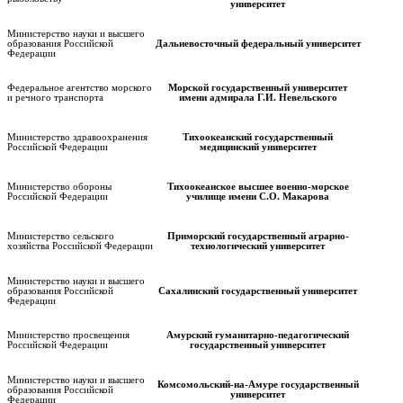
университет
Министерство науки и высшего
образования Российской
Дальневосточный федеральный университет
Федерации
Федеральное агентство морского
Морской государственный университет
и речного транспорта
имени адмирала Г.И. Невельского
Министерство здравоохранения
Тихоокеанский государственный
Российской Федерации
медицинский университет
Министерство обороны
Тихоокеанское высшее военно-морское
Российской Федерации
училище имени С.О. Макарова
Министерство сельского
Приморский государственный аграрно-
хозяйства Российской Федерации
технологический университет
Министерство науки и высшего
образования Российской
Сахалинский государственный университет
Федерации
Министерство просвещения
Амурский гуманитарно-педагогический
Российской Федерации
государственный университет
Министерство науки и высшего
Комсомольский-на-Амуре государственный
образования Российской
университет
Федерации