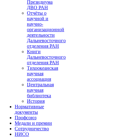
Президиума
ДВО РАН
Отчёты о
научной и
научно-
организационной
деятельности
Дальневосточного
отделения РАН
Книги
Дальневосточного
отделения РАН
Тихоокеанская
научная
ассоциация
Центральная
научная
библиотека
История
Нормативные
документы
Профсоюз
Медали и премии
Сотрудничество
НИСО