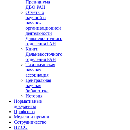
Президиума
ДВО РАН
Отчёты о
научной и
научно-
организационной
деятельности
Дальневосточного
отделения РАН
Книги
Дальневосточного
отделения РАН
Тихоокеанская
научная
ассоциация
Центральная
научная
библиотека
История
Нормативные
документы
Профсоюз
Медали и премии
Сотрудничество
НИСО