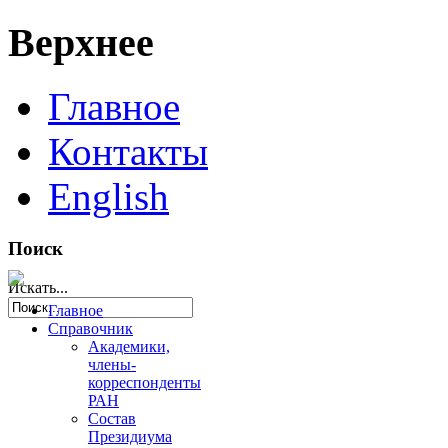
Верхнее
Главное
Контакты
English
Поиск
Искать...
Главное
Справочник
Академики,
члены-
корреспонденты
РАН
Состав
Президиума