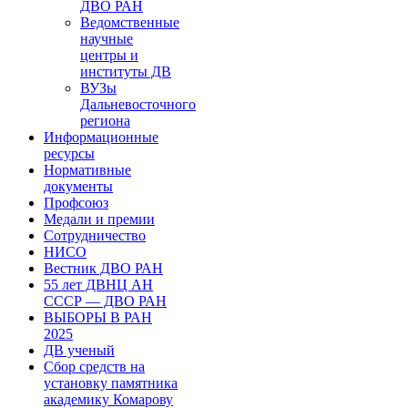
ДВО РАН
Ведомственные
научные
центры и
институты ДВ
ВУЗы
Дальневосточного
региона
Информационные
ресурсы
Нормативные
документы
Профсоюз
Медали и премии
Сотрудничество
НИСО
Вестник ДВО РАН
55 лет ДВНЦ АН
СССР — ДВО РАН
ВЫБОРЫ В РАН
2025
ДВ ученый
Сбор средств на
установку памятника
академику Комарову