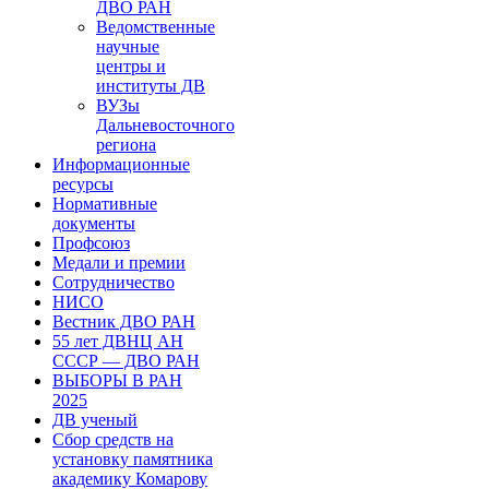
ДВО РАН
Ведомственные
научные
центры и
институты ДВ
ВУЗы
Дальневосточного
региона
Информационные
ресурсы
Нормативные
документы
Профсоюз
Медали и премии
Сотрудничество
НИСО
Вестник ДВО РАН
55 лет ДВНЦ АН
СССР — ДВО РАН
ВЫБОРЫ В РАН
2025
ДВ ученый
Сбор средств на
установку памятника
академику Комарову