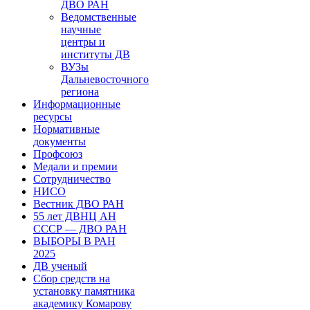
ДВО РАН
Ведомственные
научные
центры и
институты ДВ
ВУЗы
Дальневосточного
региона
Информационные
ресурсы
Нормативные
документы
Профсоюз
Медали и премии
Сотрудничество
НИСО
Вестник ДВО РАН
55 лет ДВНЦ АН
СССР — ДВО РАН
ВЫБОРЫ В РАН
2025
ДВ ученый
Сбор средств на
установку памятника
академику Комарову