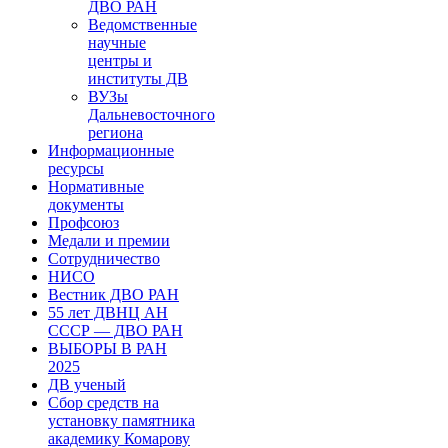
ДВО РАН
Ведомственные
научные
центры и
институты ДВ
ВУЗы
Дальневосточного
региона
Информационные
ресурсы
Нормативные
документы
Профсоюз
Медали и премии
Сотрудничество
НИСО
Вестник ДВО РАН
55 лет ДВНЦ АН
СССР — ДВО РАН
ВЫБОРЫ В РАН
2025
ДВ ученый
Сбор средств на
установку памятника
академику Комарову