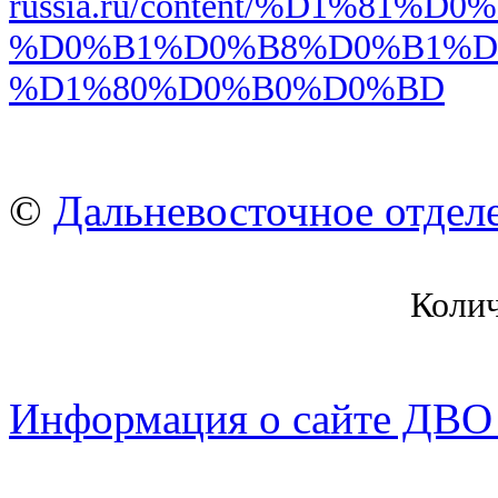
russia.ru/content/%D1%8
%D0%B1%D0%B8%D0%B1%D
%D1%80%D0%B0%D0%BD
©
Дальневосточное отдел
Коли
Информация о сайте ДВО