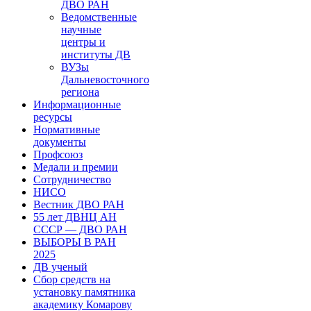
ДВО РАН
Ведомственные
научные
центры и
институты ДВ
ВУЗы
Дальневосточного
региона
Информационные
ресурсы
Нормативные
документы
Профсоюз
Медали и премии
Сотрудничество
НИСО
Вестник ДВО РАН
55 лет ДВНЦ АН
СССР — ДВО РАН
ВЫБОРЫ В РАН
2025
ДВ ученый
Сбор средств на
установку памятника
академику Комарову