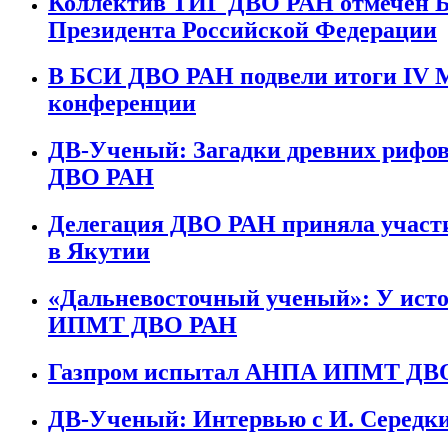
Коллектив ТИГ ДВО РАН отмечен 
Президента Российской Федерации
В БСИ ДВО РАН подвели итоги IV 
конференции
ДВ-Ученый: Загадки древних рифо
ДВО РАН
Делегация ДВО РАН приняла участи
в Якутии
«Дальневосточный ученый»: У исто
ИПМТ ДВО РАН
Газпром испытал АНПА ИПМТ ДВ
ДВ-Ученый: Интервью с И. Серед