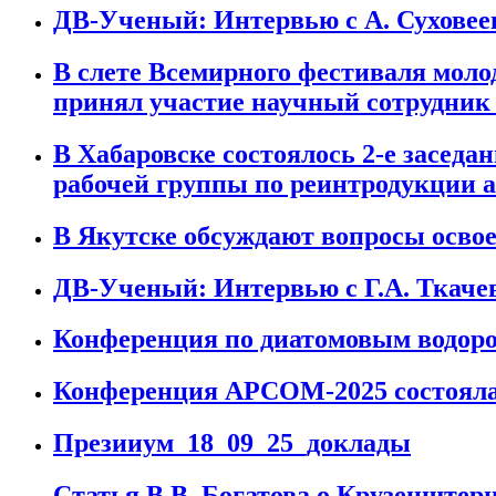
ДВ-Ученый: Интервью с А. Сухове
В слете Всемирного фестиваля мол
принял участие научный сотрудни
В Хабаровске состоялось 2-е заседа
рабочей группы по реинтродукции а
В Якутске обсуждают вопросы осво
ДВ-Ученый: Интервью с Г.А. Ткаче
Конференция по диатомовым водор
Конференция APCOM-2025 состояла
Презииум_18_09_25_доклады
Статья В.В. Богатова о Крузенштер