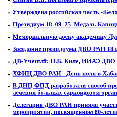
Утверждена российская часть «Бело
Президиум 18_09_25_Медаль Капи
Мемориальную доску академику Лу
Заседание президиума ДВО РАН 18 с
ДВ-Ученый: Н.Б. Киле, ИИАЭ ДВО
ХФИЦ ДВО РАН - День поля в Хаба
В ДНЦ ФПД разработали способ пр
лечения больных саркоидозом орга
Делегация ДВО РАН приняла участи
мероприятии, посвященном 80-лети