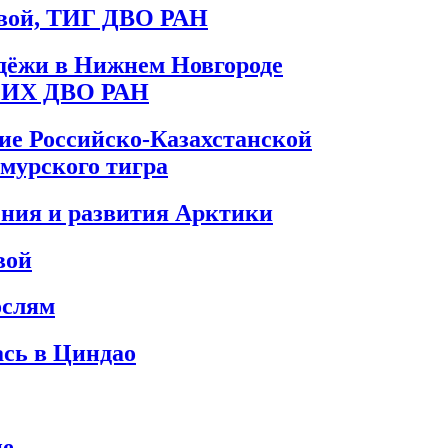
евой, ТИГ ДВО РАН
одёжи в Нижнем Новгороде
к ИХ ДВО РАН
ние Российско-Казахстанской
мурского тигра
ения и развития Арктики
вой
ослям
сь в Циндао
не