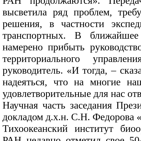
РАН продолжаются». Перед
высветила ряд проблем, треб
решения, в частности экспед
транспортных. В ближайшее
намерено прибыть руководст
территориального управлен
руководитель. «И тогда, – сказ
надеяться, что на многие н
удовлетворительные для нас от
Научная часть заседания През
докладом д.х.н. С.Н. Федорова 
Тихоокеанский институт био
РАН недавно отметил свое 50