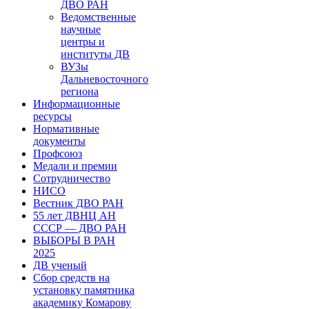
ДВО РАН
Ведомственные
научные
центры и
институты ДВ
ВУЗы
Дальневосточного
региона
Информационные
ресурсы
Нормативные
документы
Профсоюз
Медали и премии
Сотрудничество
НИСО
Вестник ДВО РАН
55 лет ДВНЦ АН
СССР — ДВО РАН
ВЫБОРЫ В РАН
2025
ДВ ученый
Сбор средств на
установку памятника
академику Комарову