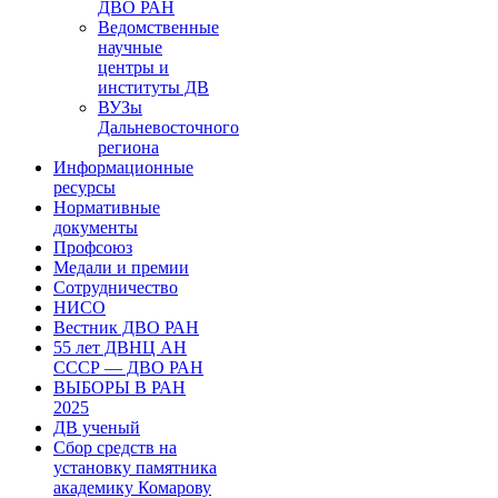
ДВО РАН
Ведомственные
научные
центры и
институты ДВ
ВУЗы
Дальневосточного
региона
Информационные
ресурсы
Нормативные
документы
Профсоюз
Медали и премии
Сотрудничество
НИСО
Вестник ДВО РАН
55 лет ДВНЦ АН
СССР — ДВО РАН
ВЫБОРЫ В РАН
2025
ДВ ученый
Сбор средств на
установку памятника
академику Комарову