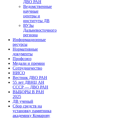
ДВО РАН
Ведомственные
научные
центры и
институты ДВ
ВУЗы
Дальневосточного
региона
Информационные
ресурсы
Нормативные
документы
Профсоюз
Медали и премии
Сотрудничество
НИСО
Вестник ДВО РАН
55 лет ДВНЦ АН
СССР — ДВО РАН
ВЫБОРЫ В РАН
2025
ДВ ученый
Сбор средств на
установку памятника
академику Комарову