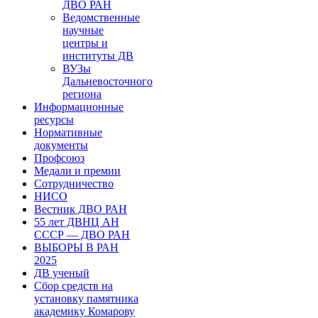
ДВО РАН
Ведомственные
научные
центры и
институты ДВ
ВУЗы
Дальневосточного
региона
Информационные
ресурсы
Нормативные
документы
Профсоюз
Медали и премии
Сотрудничество
НИСО
Вестник ДВО РАН
55 лет ДВНЦ АН
СССР — ДВО РАН
ВЫБОРЫ В РАН
2025
ДВ ученый
Сбор средств на
установку памятника
академику Комарову