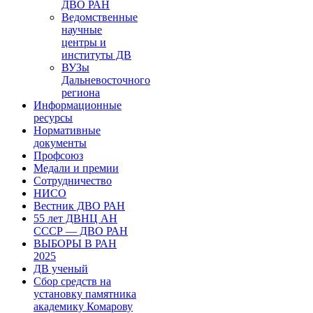
ДВО РАН
Ведомственные
научные
центры и
институты ДВ
ВУЗы
Дальневосточного
региона
Информационные
ресурсы
Нормативные
документы
Профсоюз
Медали и премии
Сотрудничество
НИСО
Вестник ДВО РАН
55 лет ДВНЦ АН
СССР — ДВО РАН
ВЫБОРЫ В РАН
2025
ДВ ученый
Сбор средств на
установку памятника
академику Комарову