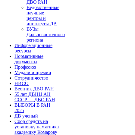
ДВО РАН
Ведомственные
научные
центры и
институты ДВ
ВУЗы
Дальневосточного
региона
Информационные
ресурсы
Нормативные
документы
Профсоюз
Медали и премии
Сотрудничество
НИСО
Вестник ДВО РАН
55 лет ДВНЦ АН
СССР — ДВО РАН
ВЫБОРЫ В РАН
2025
ДВ ученый
Сбор средств на
установку памятника
академику Комарову