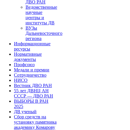
ДВО РАН
Ведомственные
научные
центры и
институты ДВ
ВУЗы
Дальневосточного
региона
Информационные
ресурсы
Нормативные
документы
Профсоюз
Медали и премии
Сотрудничество
НИСО
Вестник ДВО РАН
55 лет ДВНЦ АН
СССР — ДВО РАН
ВЫБОРЫ В РАН
2025
ДВ ученый
Сбор средств на
установку памятника
академику Комарову