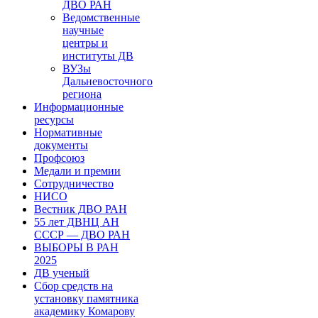
ДВО РАН
Ведомственные
научные
центры и
институты ДВ
ВУЗы
Дальневосточного
региона
Информационные
ресурсы
Нормативные
документы
Профсоюз
Медали и премии
Сотрудничество
НИСО
Вестник ДВО РАН
55 лет ДВНЦ АН
СССР — ДВО РАН
ВЫБОРЫ В РАН
2025
ДВ ученый
Сбор средств на
установку памятника
академику Комарову