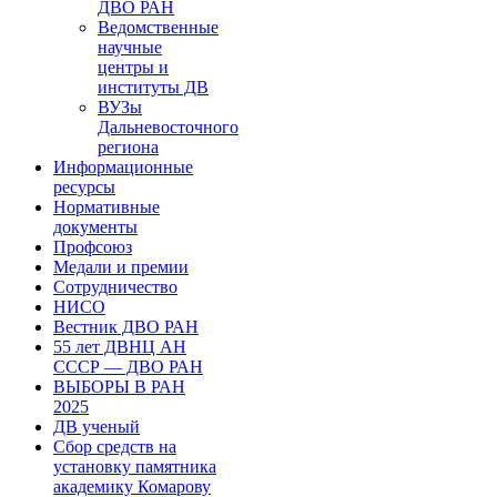
ДВО РАН
Ведомственные
научные
центры и
институты ДВ
ВУЗы
Дальневосточного
региона
Информационные
ресурсы
Нормативные
документы
Профсоюз
Медали и премии
Сотрудничество
НИСО
Вестник ДВО РАН
55 лет ДВНЦ АН
СССР — ДВО РАН
ВЫБОРЫ В РАН
2025
ДВ ученый
Сбор средств на
установку памятника
академику Комарову