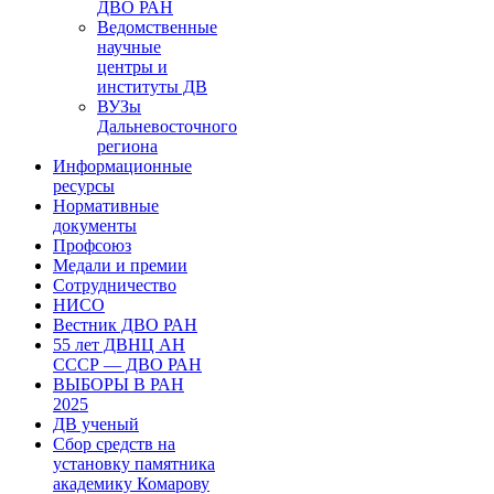
ДВО РАН
Ведомственные
научные
центры и
институты ДВ
ВУЗы
Дальневосточного
региона
Информационные
ресурсы
Нормативные
документы
Профсоюз
Медали и премии
Сотрудничество
НИСО
Вестник ДВО РАН
55 лет ДВНЦ АН
СССР — ДВО РАН
ВЫБОРЫ В РАН
2025
ДВ ученый
Сбор средств на
установку памятника
академику Комарову