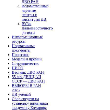
ДВО РАН
Ведомственные
научные
центры и
институты ДВ
ВУЗы
Дальневосточного
региона
Информационные
ресурсы
Нормативные
документы
Профсоюз
Медали и премии
Сотрудничество
НИСО
Вестник ДВО РАН
55 лет ДВНЦ АН
СССР — ДВО РАН
ВЫБОРЫ В РАН
2025
ДВ ученый
Сбор средств на
установку памятника
академику Комарову