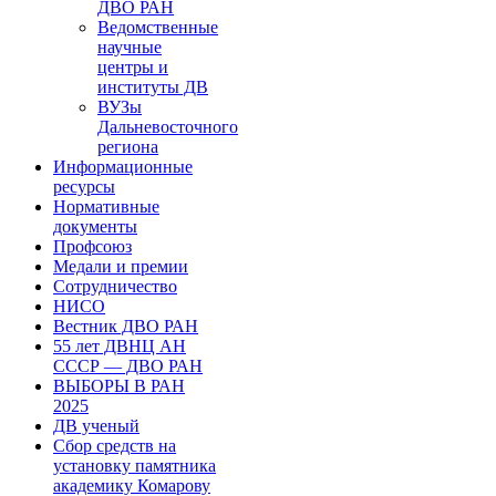
ДВО РАН
Ведомственные
научные
центры и
институты ДВ
ВУЗы
Дальневосточного
региона
Информационные
ресурсы
Нормативные
документы
Профсоюз
Медали и премии
Сотрудничество
НИСО
Вестник ДВО РАН
55 лет ДВНЦ АН
СССР — ДВО РАН
ВЫБОРЫ В РАН
2025
ДВ ученый
Сбор средств на
установку памятника
академику Комарову