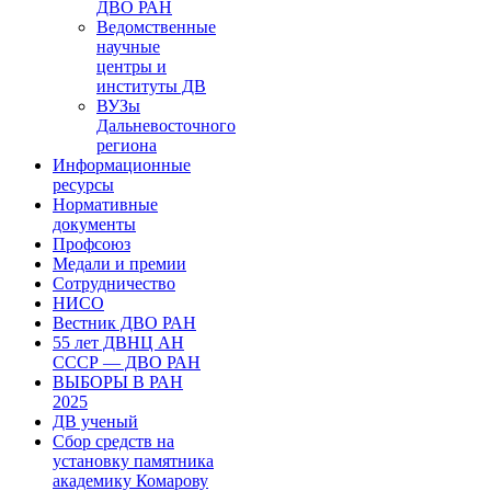
ДВО РАН
Ведомственные
научные
центры и
институты ДВ
ВУЗы
Дальневосточного
региона
Информационные
ресурсы
Нормативные
документы
Профсоюз
Медали и премии
Сотрудничество
НИСО
Вестник ДВО РАН
55 лет ДВНЦ АН
СССР — ДВО РАН
ВЫБОРЫ В РАН
2025
ДВ ученый
Сбор средств на
установку памятника
академику Комарову