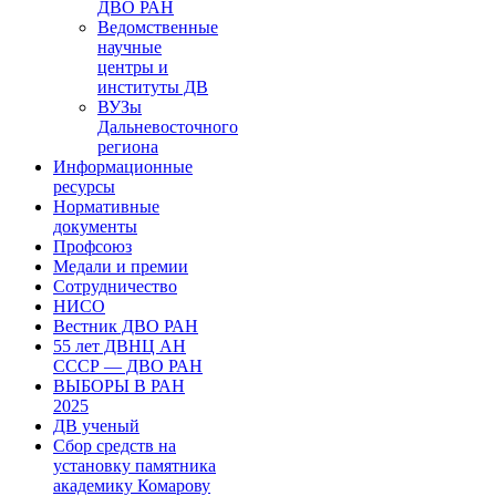
ДВО РАН
Ведомственные
научные
центры и
институты ДВ
ВУЗы
Дальневосточного
региона
Информационные
ресурсы
Нормативные
документы
Профсоюз
Медали и премии
Сотрудничество
НИСО
Вестник ДВО РАН
55 лет ДВНЦ АН
СССР — ДВО РАН
ВЫБОРЫ В РАН
2025
ДВ ученый
Сбор средств на
установку памятника
академику Комарову