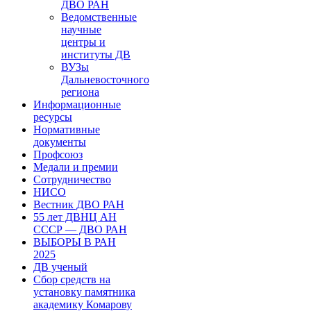
ДВО РАН
Ведомственные
научные
центры и
институты ДВ
ВУЗы
Дальневосточного
региона
Информационные
ресурсы
Нормативные
документы
Профсоюз
Медали и премии
Сотрудничество
НИСО
Вестник ДВО РАН
55 лет ДВНЦ АН
СССР — ДВО РАН
ВЫБОРЫ В РАН
2025
ДВ ученый
Сбор средств на
установку памятника
академику Комарову