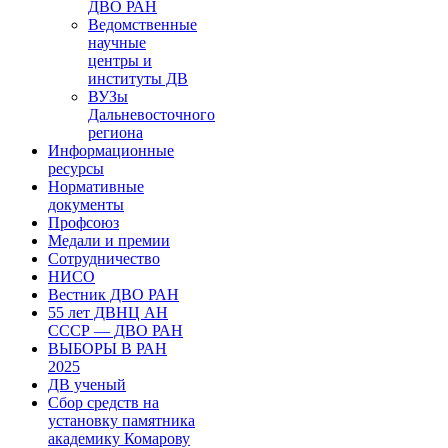
ДВО РАН
Ведомственные
научные
центры и
институты ДВ
ВУЗы
Дальневосточного
региона
Информационные
ресурсы
Нормативные
документы
Профсоюз
Медали и премии
Сотрудничество
НИСО
Вестник ДВО РАН
55 лет ДВНЦ АН
СССР — ДВО РАН
ВЫБОРЫ В РАН
2025
ДВ ученый
Сбор средств на
установку памятника
академику Комарову