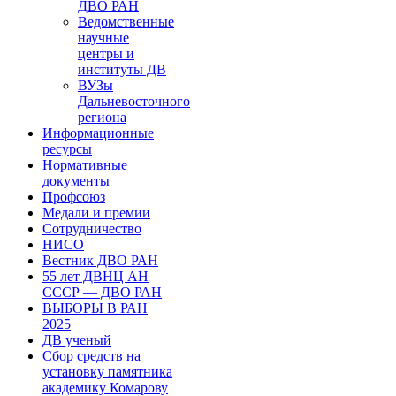
ДВО РАН
Ведомственные
научные
центры и
институты ДВ
ВУЗы
Дальневосточного
региона
Информационные
ресурсы
Нормативные
документы
Профсоюз
Медали и премии
Сотрудничество
НИСО
Вестник ДВО РАН
55 лет ДВНЦ АН
СССР — ДВО РАН
ВЫБОРЫ В РАН
2025
ДВ ученый
Сбор средств на
установку памятника
академику Комарову