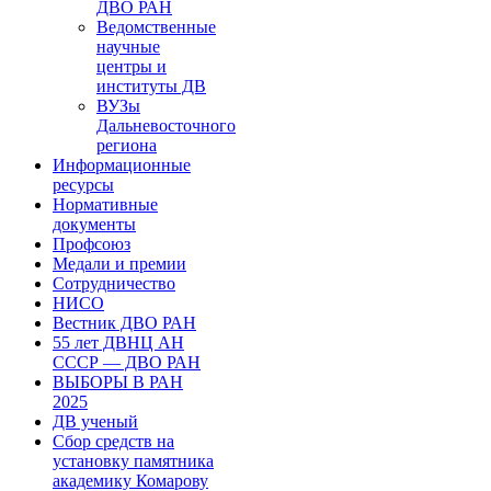
ДВО РАН
Ведомственные
научные
центры и
институты ДВ
ВУЗы
Дальневосточного
региона
Информационные
ресурсы
Нормативные
документы
Профсоюз
Медали и премии
Сотрудничество
НИСО
Вестник ДВО РАН
55 лет ДВНЦ АН
СССР — ДВО РАН
ВЫБОРЫ В РАН
2025
ДВ ученый
Сбор средств на
установку памятника
академику Комарову