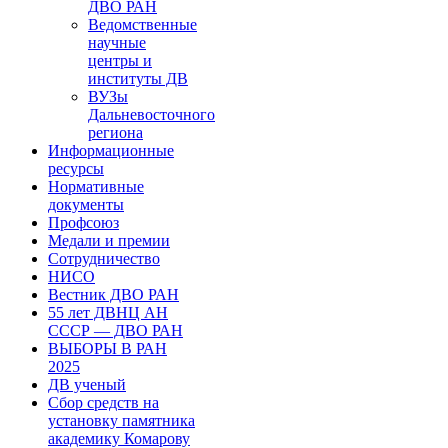
ДВО РАН
Ведомственные
научные
центры и
институты ДВ
ВУЗы
Дальневосточного
региона
Информационные
ресурсы
Нормативные
документы
Профсоюз
Медали и премии
Сотрудничество
НИСО
Вестник ДВО РАН
55 лет ДВНЦ АН
СССР — ДВО РАН
ВЫБОРЫ В РАН
2025
ДВ ученый
Сбор средств на
установку памятника
академику Комарову