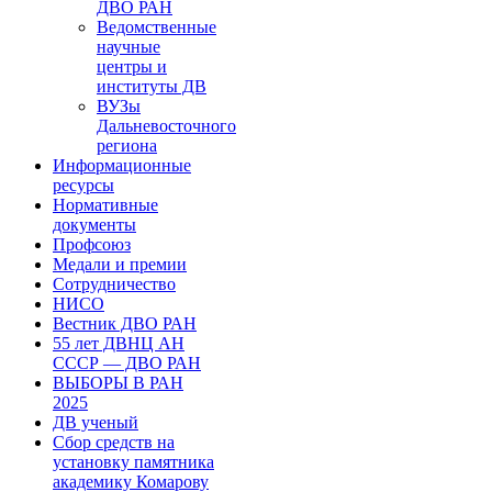
ДВО РАН
Ведомственные
научные
центры и
институты ДВ
ВУЗы
Дальневосточного
региона
Информационные
ресурсы
Нормативные
документы
Профсоюз
Медали и премии
Сотрудничество
НИСО
Вестник ДВО РАН
55 лет ДВНЦ АН
СССР — ДВО РАН
ВЫБОРЫ В РАН
2025
ДВ ученый
Сбор средств на
установку памятника
академику Комарову