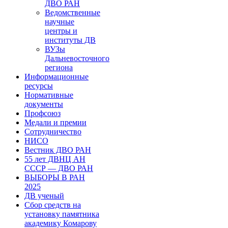
ДВО РАН
Ведомственные
научные
центры и
институты ДВ
ВУЗы
Дальневосточного
региона
Информационные
ресурсы
Нормативные
документы
Профсоюз
Медали и премии
Сотрудничество
НИСО
Вестник ДВО РАН
55 лет ДВНЦ АН
СССР — ДВО РАН
ВЫБОРЫ В РАН
2025
ДВ ученый
Сбор средств на
установку памятника
академику Комарову