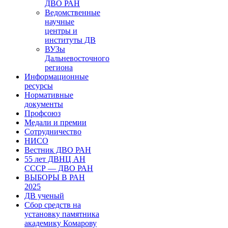
ДВО РАН
Ведомственные
научные
центры и
институты ДВ
ВУЗы
Дальневосточного
региона
Информационные
ресурсы
Нормативные
документы
Профсоюз
Медали и премии
Сотрудничество
НИСО
Вестник ДВО РАН
55 лет ДВНЦ АН
СССР — ДВО РАН
ВЫБОРЫ В РАН
2025
ДВ ученый
Сбор средств на
установку памятника
академику Комарову