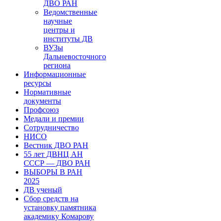
ДВО РАН
Ведомственные
научные
центры и
институты ДВ
ВУЗы
Дальневосточного
региона
Информационные
ресурсы
Нормативные
документы
Профсоюз
Медали и премии
Сотрудничество
НИСО
Вестник ДВО РАН
55 лет ДВНЦ АН
СССР — ДВО РАН
ВЫБОРЫ В РАН
2025
ДВ ученый
Сбор средств на
установку памятника
академику Комарову