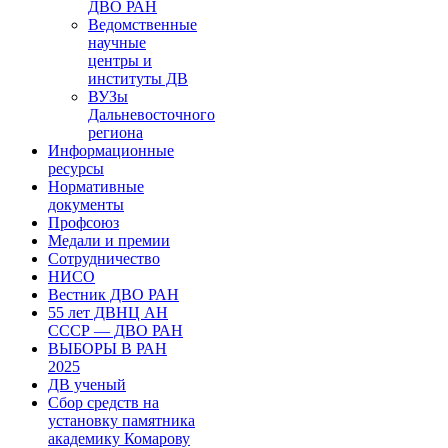
ДВО РАН
Ведомственные
научные
центры и
институты ДВ
ВУЗы
Дальневосточного
региона
Информационные
ресурсы
Нормативные
документы
Профсоюз
Медали и премии
Сотрудничество
НИСО
Вестник ДВО РАН
55 лет ДВНЦ АН
СССР — ДВО РАН
ВЫБОРЫ В РАН
2025
ДВ ученый
Сбор средств на
установку памятника
академику Комарову