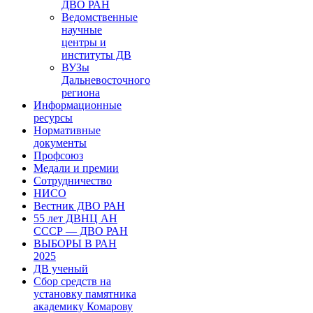
ДВО РАН
Ведомственные
научные
центры и
институты ДВ
ВУЗы
Дальневосточного
региона
Информационные
ресурсы
Нормативные
документы
Профсоюз
Медали и премии
Сотрудничество
НИСО
Вестник ДВО РАН
55 лет ДВНЦ АН
СССР — ДВО РАН
ВЫБОРЫ В РАН
2025
ДВ ученый
Сбор средств на
установку памятника
академику Комарову