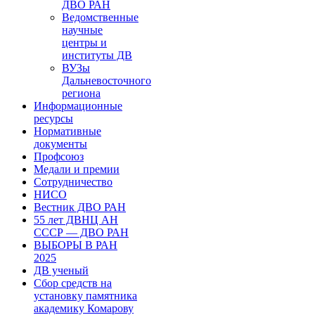
ДВО РАН
Ведомственные
научные
центры и
институты ДВ
ВУЗы
Дальневосточного
региона
Информационные
ресурсы
Нормативные
документы
Профсоюз
Медали и премии
Сотрудничество
НИСО
Вестник ДВО РАН
55 лет ДВНЦ АН
СССР — ДВО РАН
ВЫБОРЫ В РАН
2025
ДВ ученый
Сбор средств на
установку памятника
академику Комарову