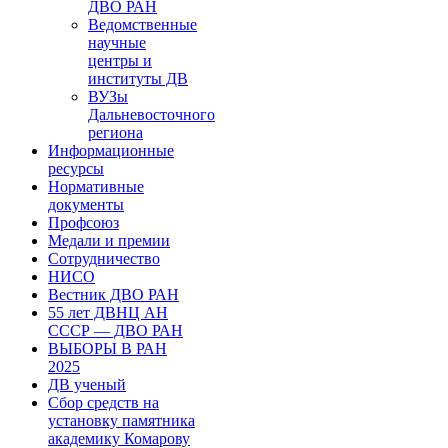
ДВО РАН
Ведомственные
научные
центры и
институты ДВ
ВУЗы
Дальневосточного
региона
Информационные
ресурсы
Нормативные
документы
Профсоюз
Медали и премии
Сотрудничество
НИСО
Вестник ДВО РАН
55 лет ДВНЦ АН
СССР — ДВО РАН
ВЫБОРЫ В РАН
2025
ДВ ученый
Сбор средств на
установку памятника
академику Комарову