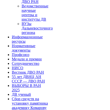
ДВО РАН
Ведомственные
научные
центры и
институты ДВ
ВУЗы
Дальневосточного
региона
Информационные
ресурсы
Нормативные
документы
Профсоюз
Медали и премии
Сотрудничество
НИСО
Вестник ДВО РАН
55 лет ДВНЦ АН
СССР — ДВО РАН
ВЫБОРЫ В РАН
2025
ДВ ученый
Сбор средств на
установку памятника
академику Комарову