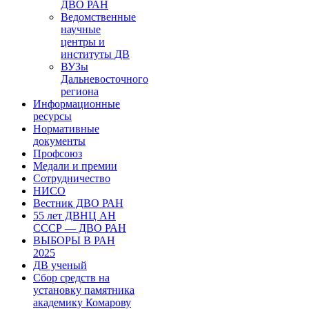
ДВО РАН
Ведомственные
научные
центры и
институты ДВ
ВУЗы
Дальневосточного
региона
Информационные
ресурсы
Нормативные
документы
Профсоюз
Медали и премии
Сотрудничество
НИСО
Вестник ДВО РАН
55 лет ДВНЦ АН
СССР — ДВО РАН
ВЫБОРЫ В РАН
2025
ДВ ученый
Сбор средств на
установку памятника
академику Комарову