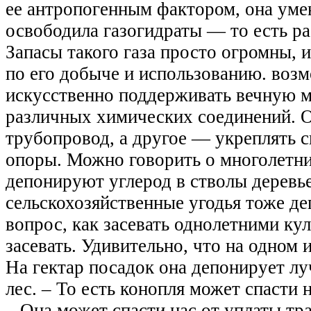
ее антропогенным фактором, она уме
освободила газогидраты — то есть ра
Запасы такого газа просто огромны, 
по его добыче и использованию. воз
искусственно поддерживать вечную ме
различных химических соединений. О
трубопровод, а другое — укреплять 
опоры. Можно говорить о многолетни
депонируют углерод в стволы деревь
сельскохозяйственные угодья тоже д
вопрос, как засевать однолетними ку
засевать. Удивительно, что на одном 
На гектар посадок она депонирует л
лес. – То есть конопля может спасти 
– Она может спасти нас от уплаты тр