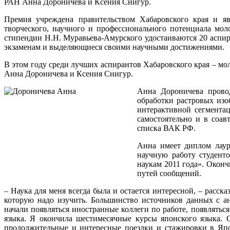
РАН Анна Дороничева и Ксения Снигур.
Премия учреждена правительством Хабаровского края и яв
творческого, научного и профессионального потенциала мол
стипендии Н.Н. Муравьева-Амурского удостаиваются 20 аспи
экзаменам и выделяющиеся своими научными достижениями.
В этом году среди лучших аспирантов Хабаровского края – 
Анна Дороничева и Ксения Снигур.
Анна Дороничева прово
обработки растровых изо
интерактивной сегмента
самостоятельно и в соав
списка ВАК РФ.
Анна имеет диплом лаур
научную работу студент
наукам 2011 года». Окон
путей сообщений.
– Наука для меня всегда была и остается интересной, – расск
которую надо изучить. Большинство источников данных с а
начали появляться иностранные коллеги по работе, появлятьс
языка. Я окончила шестимесячные курсы японского языка. 
продолжительные и интересные поездки и стажировки в Япо