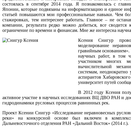
состоялась в сентябре 2014 года. Я познакомилась с гла
Японии, которые подвязаны на информатизацию и единое ин
статьей повышаются мои профессиональные навыки. Чем бо
стажировках, тем интереснее работать. Главное – не остан
компании, результата редко можно добиться, все сводится 
ограничение по времени и финансам. Мне же интересна научна
Ксения Снигур прово
моделирование неравно
гравийным основанием». 
научных работ, в том 
участником многих м
вычислительной меха
системам, неоднократно 
аспирантов Хабаровского
университет путей сообщ
В 2012 году Ксения пол
активное участие в научных исследованиях ВЦ ДВО РАН и до
гидродинамики русловых процессов равнинных рек.
Проект Ксении Снигур «Исследование неравновесных руслов
реки» на конкурсной основе был включен в комплекс
Дальневосточного отделения РАН «Дальний Восток» (2014 г.).