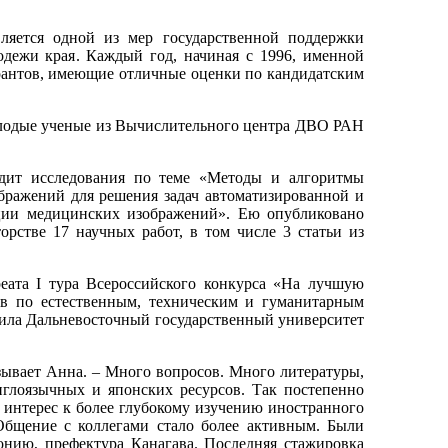
ляется одной из мер государственной поддержки
одежи края. Каждый год, начиная с 1996, именной
рантов, имеющие отличные оценки по кандидатским
молодые ученые из Вычислительного центра ДВО РАН
дит исследования по теме «Методы и алгоритмы
бражений для решения задач автоматизированной и
ции медицинских изображений». Ею опубликовано
торстве 17 научных работ, в том числе 3 статьи из
еата I тура Всероссийского конкурса «На лучшую
ов по естественным, техническим и гуманитарным
чила Дальневосточный государственный университет
азывает Анна. – Много вопросов. Много литературы,
нглоязычных и японских ресурсов. Так постепенно
я интерес к более глубокому изучению иностранного
Общение с коллегами стало более активным. Были
нию, префектура Канагава. Последняя стажировка