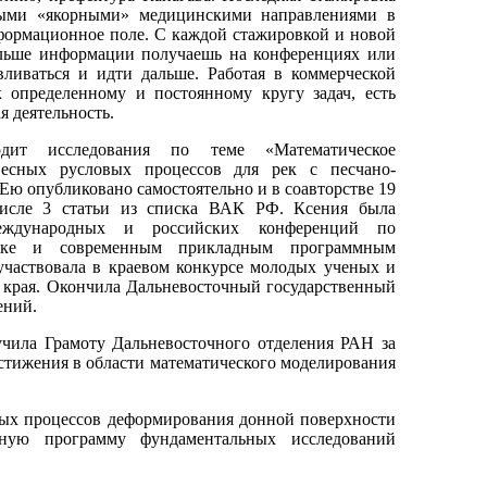
вными «якорными» медицинскими направлениями в
формационное поле. С каждой стажировкой и новой
льше информации получаешь на конференциях или
авливаться и идти дальше. Работая в коммерческой
к определенному и постоянному кругу задач, есть
я деятельность.
дит исследования по теме «Математическое
весных русловых процессов для рек с песчано-
Ею опубликовано самостоятельно и в соавторстве 19
числе 3 статьи из списка ВАК РФ. Ксения была
еждународных и российских конференций по
нике и современным прикладным программным
участвовала в краевом конкурсе молодых ученых и
 края. Окончила Дальневосточный государственный
ений.
учила Грамоту Дальневосточного отделения РАН за
стижения в области математического моделирования
ых процессов деформирования донной поверхности
ную программу фундаментальных исследований