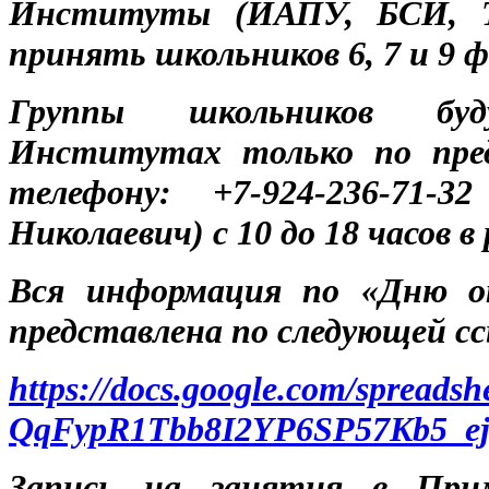
Институты (ИАПУ, БСИ, 
принять школьников 6, 7 и 9 ф
Группы школьников бу
Институтах только по пред
телефону: +7-924-236-71-
Николаевич) с 10 до 18 часов в
Вся информация по «Дню о
представлена по следующей сс
https://docs.google.com/spread
QqFypR1Tbb8I2YP6SP57Kb5_ej8
Запись на занятия в Прим