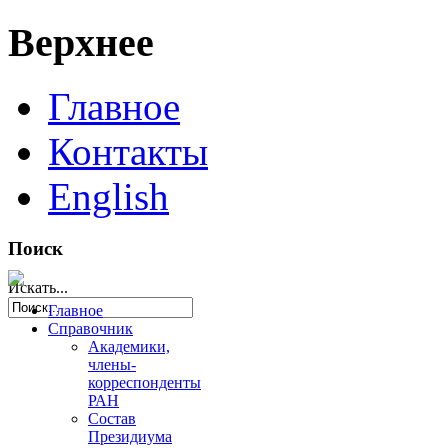
Верхнее
Главное
Контакты
English
Поиск
Искать...
Главное
Справочник
Академики,
члены-
корреспонденты
РАН
Состав
Президиума