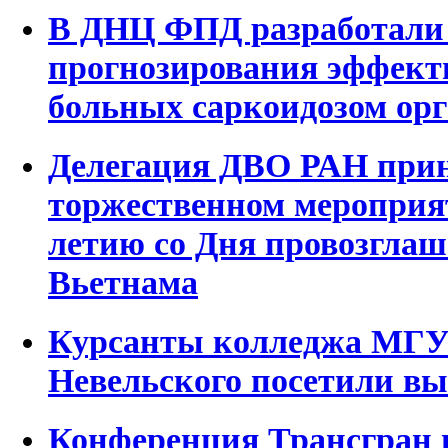
В ДНЦ ФПД разработали 
прогнозирования эффект
больных саркоидозом ор
Делегация ДВО РАН прин
торжественном мероприя
летию со Дня провозглаш
Вьетнама
Курсанты колледжа МГУ 
Невельского посетили в
Конференция Трансгран 