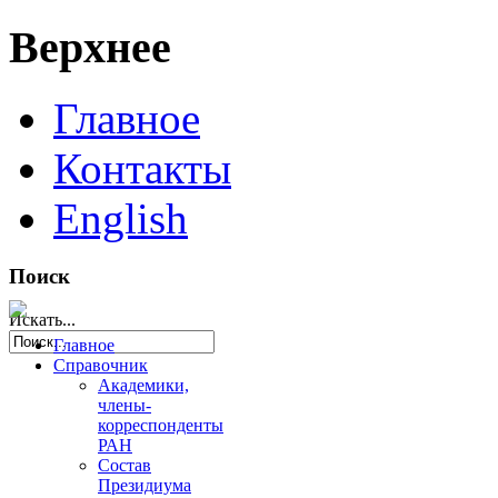
Верхнее
Главное
Контакты
English
Поиск
Искать...
Главное
Справочник
Академики,
члены-
корреспонденты
РАН
Состав
Президиума