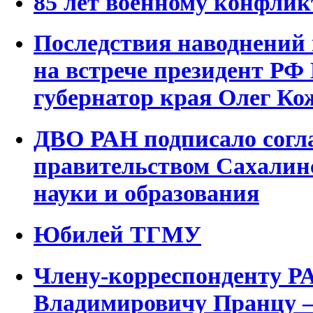
85 лет военному конфлик
Последствия наводнений
на встрече президент РФ
губернатор края Олег К
ДВО РАН подписало согл
правительством Сахалинс
науки и образования
Юбилей ТГМУ
Члену-корреспонденту Р
Владимировичу Пранцу –