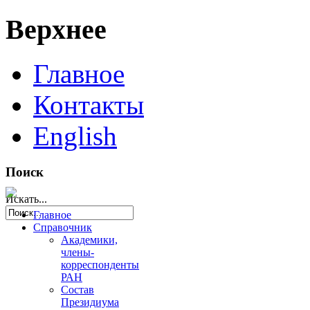
Верхнее
Главное
Контакты
English
Поиск
Искать...
Главное
Справочник
Академики,
члены-
корреспонденты
РАН
Состав
Президиума