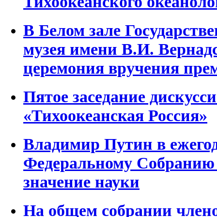
Тихоокеанского океаноло
В Белом зале Государстве
музея имени В.И. Вернад
церемония вручения пре
Пятое заседание дискусс
«Тихоокеанская Россия»
Владимир Путин в ежего
Федеральному Собранию
значение науки
На общем собрании член