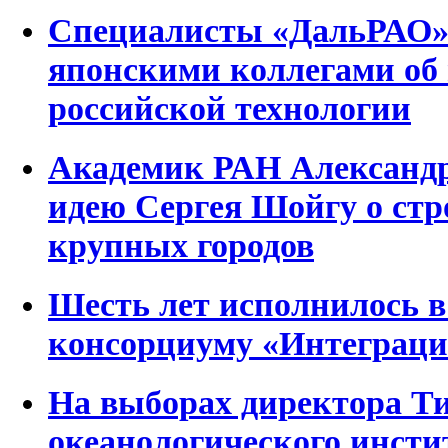
Специалисты «ДальРАО» 
японскими коллегами об
российской технологии
Академик РАН Александр
идею Сергея Шойгу о стр
крупных городов
Шесть лет исполнилось в
консорциуму «Интеграци
На выборах директора Т
океанологического инсти