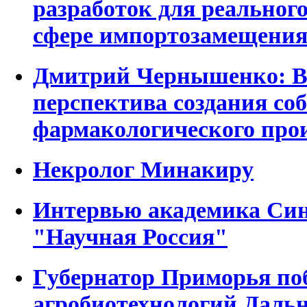
разработок для реальног
сфере импортозамещени
Дмитрий Чернышенко: В
перспектива создания со
фармакологического про
Некролог Минакиру
Интервью академика Син
"Научная Россия"
Губернатор Приморья по
агробиотехнологий Дальн