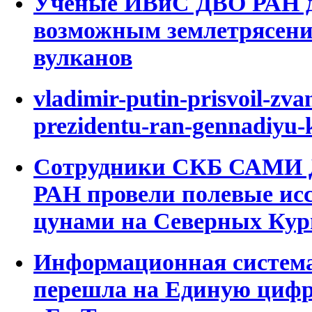
Ученые ИВиС ДВО РАН д
возможным землетрясени
вулканов
vladimir-putin-prisvoil-zva
prezidentu-ran-gennadiyu-
Сотрудники СКБ САМИ 
РАН провели полевые исс
цунами на Северных Кур
Информационная система
перешла на Единую циф