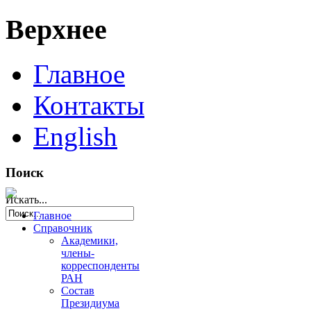
Верхнее
Главное
Контакты
English
Поиск
Искать...
Главное
Справочник
Академики,
члены-
корреспонденты
РАН
Состав
Президиума