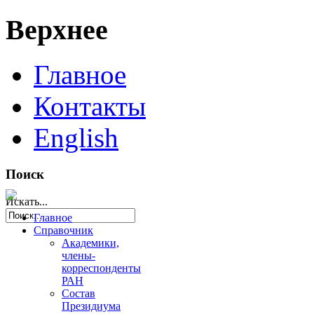
Верхнее
Главное
Контакты
English
Поиск
Искать...
Главное
Справочник
Академики,
члены-
корреспонденты
РАН
Состав
Президиума