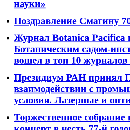
науки»
Поздравление Смагину 7
Журнал Botanica Pacifica
Ботаническим садом-ин
вошел в топ 10 журналов
Президиум РАН принял П
взаимодействии с промы
условия. Лазерные и опт
Торжественное собрание
концерт в честь 77-й го