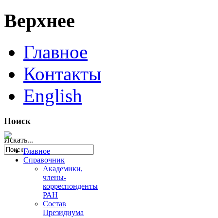
Верхнее
Главное
Контакты
English
Поиск
Искать...
Главное
Справочник
Академики,
члены-
корреспонденты
РАН
Состав
Президиума