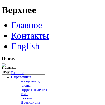
Верхнее
Главное
Контакты
English
Поиск
Искать...
Главное
Справочник
Академики,
члены-
корреспонденты
РАН
Состав
Президиума