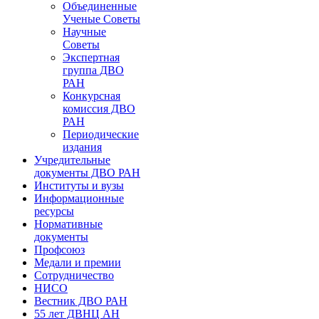
Объединенные
Ученые Советы
Научные
Советы
Экспертная
группа ДВО
РАН
Конкурсная
комиссия ДВО
РАН
Периодические
издания
Учредительные
документы ДВО РАН
Институты и вузы
Информационные
ресурсы
Нормативные
документы
Профсоюз
Медали и премии
Сотрудничество
НИСО
Вестник ДВО РАН
55 лет ДВНЦ АН